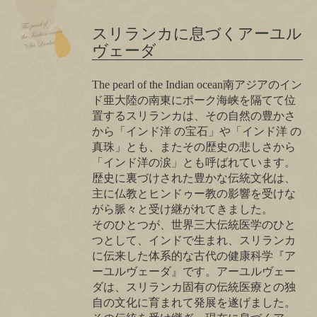
スリランカに息づくアーユル
ヴェーダ
The pearl of the Indian ocean南アジアのイン
ド亜大陸の南東にポーク海峡を隔てて位
置するスリランカは、その自然の豊かさ
から「インド洋 の宝石」や「インド洋 の
真珠」とも、またその歴史の悲しさから
「インド洋の涙」とも呼ばれています。
歴史に裏づけされた豊かな伝統文化は、
主に仏教とヒンドゥー教の影響を受けな
がら脈々と受け継がれてきました。
そのひとつが、世界三大伝統医学のひと
つとして、インドで生まれ、スリランカ
に伝来した体系的な古代の健康科学『ア
ーユルヴェーダ』です。アーユルヴェー
ダは、スリランカ固有の伝統医療との独
自の文化に育まれて発展を遂げました。