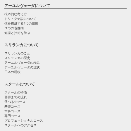
アーユルヴェーダについて
根本的な考え方
トリ・グナ説について
体を構成する7つの組織
３つの老廃物
知識と技術を学ぶ
スリランカについて
スリランカのこと
スリランカの歴史
アーユルヴェーダの歩み
アーユルヴェーダの現状
日本の現状
スクールについて
スクールの特徴
習得までの流れ
選べる4コース
基礎コース
本科コース
専門コース
プロフェッショナルコース
スクールへのアクセス