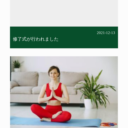
ayurveda/single-column.php
on
line
42
2021-12-13
修了式が行われました
Warning
: Undefined array key 0 in
/home/cdm/ciel-de-
marie.co.jp/public_html/ayurveda/wp-
content/themes/cieldemarie-
ayurveda/single-column.php
on
line
42
Warning
: Attempt to read property
"cat_name" on null in
/home/cdm/ciel-de-
marie.co.jp/public_html/ayurveda/wp-
content/themes/cieldemarie-
ayurveda/single-column.php
on
line
42