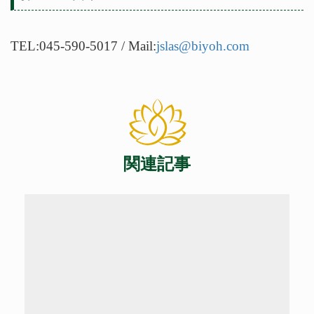
TEL:045-590-5017 / Mail:
jslas@biyoh.com
関連記事
Warning
: Undefined array key 0 in
/home/cdm/ciel-de-
marie.co.jp/public_html/ayurveda/wp-
content/themes/cieldemarie-
ayurveda/single-column.php
on
line
42
Warning
: Attempt to read property
"cat_name" on null in
/home/cdm/ciel-de-
marie.co.jp/public_html/ayurveda/wp-
content/themes/cieldemarie-