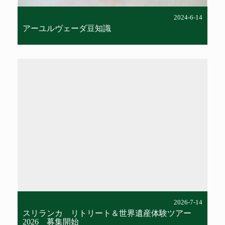
2024-6-14
アーユルヴェーダ豆知識
Warning
: Undefined array key 0 in
/home/cdm/ciel-de-
marie.co.jp/public_html/ayurveda/wp-
content/themes/cieldemarie-
ayurveda/single-column.php
on
line
42
Warning
: Attempt to read property
"cat_name" on null in
/home/cdm/ciel-de-
marie.co.jp/public_html/ayurveda/wp-
content/themes/cieldemarie-
ayurveda/single-column.php
on
line
42
2026-7-14
スリランカ リトリート＆世界遺産体験ツアー
2026 募集開始