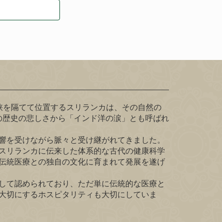
南東にポーク海峡を隔てて位置するスリランカは、その自然の
の歴史の悲しさから「インド洋の涙」とも呼ばれ
響を受けながら脈々と受け継がれてきました。
スリランカに伝来した体系的な古代の健康科学
伝統医療との独自の文化に育まれて発展を遂げ
して認められており、ただ単に伝統的な医療と
大切にするホスピタリティも大切にしていま