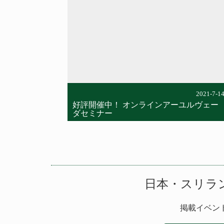
content/themes/cieldemarie-
ayurveda/single-column.php
on line
42
Warning
: Attempt to read
property "cat_name" on null in
/home/cdm/ciel-de-
marie.co.jp/public_html/ayurveda/wp-
content/themes/cieldemarie-
ayurveda/single-column.php
on line
42
2021-7-1
好評開催中！ オンラインアーユルヴェー
ダセミナー
日本・スリラ
掲載イベン