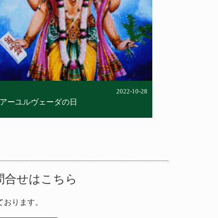
content/themes/cieldemarie-
ayurveda/single-column.php
on line
42
Warning
: Attempt to read
property "cat_name" on null in
/home/cdm/ciel-de-
marie.co.jp/public_html/ayurveda/wp-
content/themes/cieldemarie-
ayurveda/single-column.php
on line
42
2022-10-28
アーユルヴェーダの日
問合せはこちら
ております。