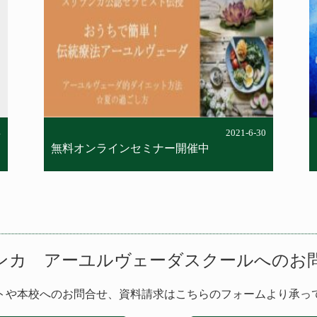
content/themes/cieldemarie-
ayurveda/single-column.php
on line
42
Warning
: Attempt to read
property "cat_name" on null in
/home/cdm/ciel-de-
marie.co.jp/public_html/ayurveda/wp-
content/themes/cieldemarie-
ayurveda/single-column.php
on line
42
4
2021-6-30
無料オンラインセミナー開催中
ンカ アーユルヴェーダスクールへのお
トや本校へのお問合せ、資料請求はこちらのフォームより承っ