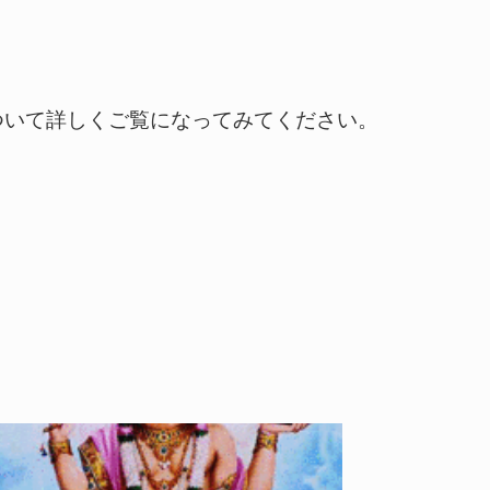
ついて詳しくご覧になってみてください。
Warning
: Undefined array
key 0 in
/home/cdm/ciel-de-
marie.co.jp/public_html/ayurveda/wp-