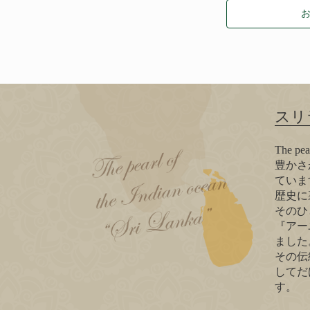
スリ
The 
豊かさ
ていま
歴史に
そのひ
『アー
ました
その伝
してだ
す。