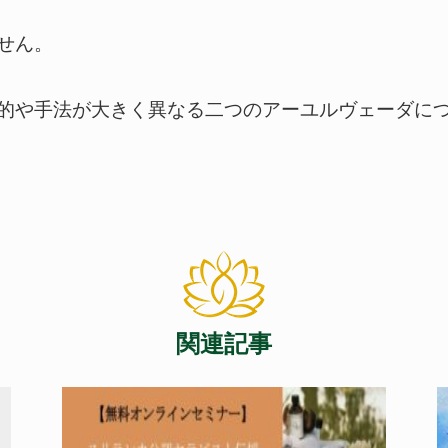
せん。
的や手法が大きく異なる二つのアーユルヴェーダに
関連記事
Warning
: Undefined array
key 0 in
/home/cdm/ciel-de-
marie.co.jp/public_html/ayurveda/wp-